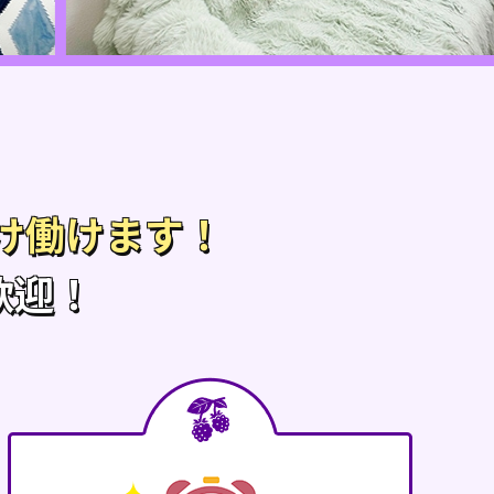
、
け働けます！
歓迎！