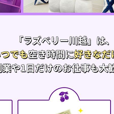
「ラズベリー川越」は
いつでも
空き時間に
好きなだ
副業や1日だけのお仕事も大