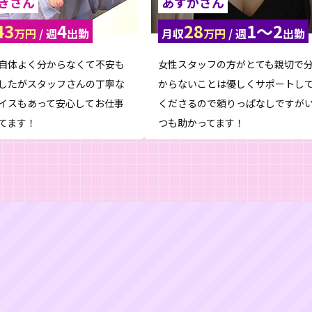
きさん
あすかさん
43
4
28
1〜2
万円
/ 週
出勤
月収
万円
/ 週
出勤
自体よく分からなくて不安も
女性スタッフの方がとても親切で
したがスタッフさんの丁寧な
からないことは優しくサポートし
イスもあって安心してお仕事
くださるので頼りっぱなしですが
てます！
つも助かってます！