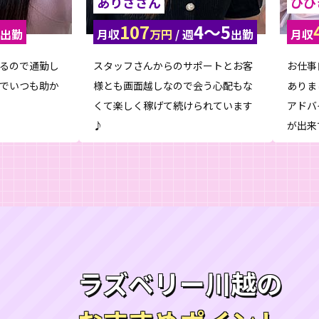
ありささん
ひび
107
4〜5
出勤
月収
万円
/ 週
出勤
月収
るので通勤し
スタッフさんからのサポートとお客
お仕事
でいつも助か
様とも画面越しなので会う心配もな
ありま
くて楽しく稼げて続けられています
アドバ
♪
が出来
ラズベリー川越の