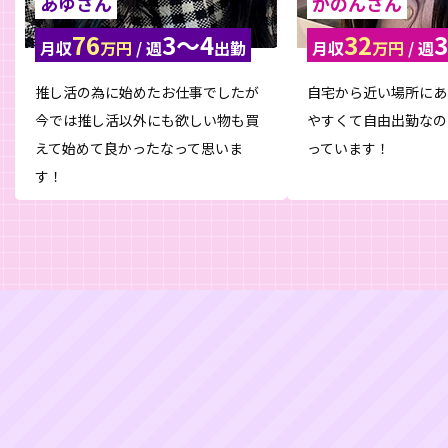
あゆさん
かのんさん
76
3〜4
32
3
月収
万円
/ 週
出勤
月収
万円
/ 週
推し活の為に始めたお仕事でしたが
自宅から近い場所にあ
今では推し活以外にも欲しい物も買
やすくて自由出勤なの
えて始めて良かったなって思いま
っています！
す！